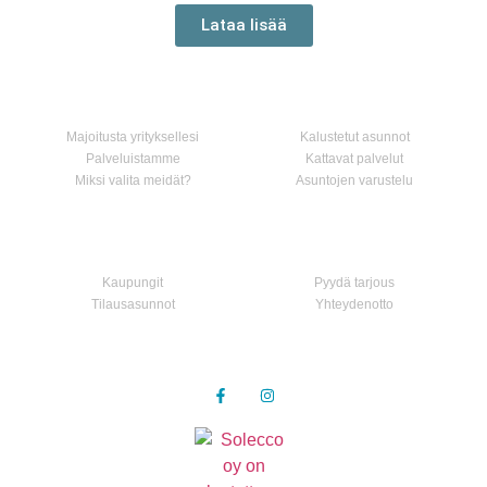
Lataa lisää
Koti
Palvelumme
Majoitusta yrityksellesi
Kalustetut asunnot
Palveluistamme
Kattavat palvelut
Miksi valita meidät?
Asuntojen varustelu
Asunnot
Ota yhteyttä
Kaupungit
Pyydä tarjous
Tilausasunnot
Yhteydenotto
Seuraa meitä