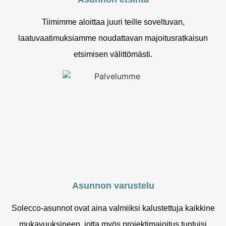
Tiimimme aloittaa juuri teille soveltuvan,
laatuvaatimuksiamme noudattavan majoitusratkaisun
etsimisen välittömästi.
Asunnon varustelu
Solecco-asunnot ovat aina valmiiksi kalustettuja kaikkine
mukavuuksineen, jotta myös projektimajoitus tuntuisi