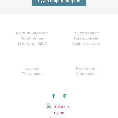
Pyydä majoitustarjous
Koti
Palvelumme
Majoitusta yrityksellesi
Kalustetut asunnot
Palveluistamme
Kattavat palvelut
Miksi valita meidät?
Asuntojen varustelu
Asunnot
Ota yhteyttä
Kaupungit
Pyydä tarjous
Tilausasunnot
Yhteydenotto
Seuraa meitä