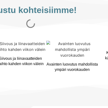
ustu kohteisiimme!
k
Siivous ja liinavaatteiden
aihto kahden viikon välein
Avainten luovutus mahdollista
ympäri vuorokauden