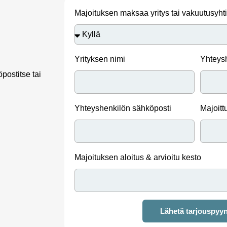
Majoituksen maksaa yritys tai vakuutusyht
Yrityksen nimi
Yhteys
postitse tai
Yhteyshenkilön sähköposti
Majoitt
Majoituksen aloitus & arvioitu kesto
Lähetä tarjouspyy