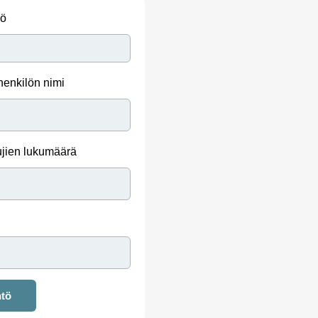
iö
henkilön nimi
ujien lukumäärä
ntö