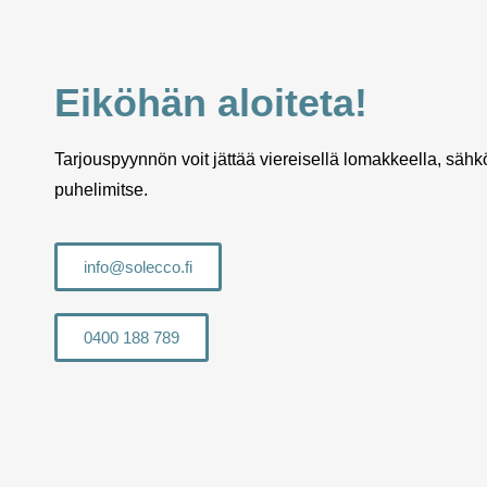
Eiköhän aloiteta!
Tarjouspyynnön voit jättää viereisellä lomakkeella, sähkö
puhelimitse.
info@solecco.fi
0400 188 789