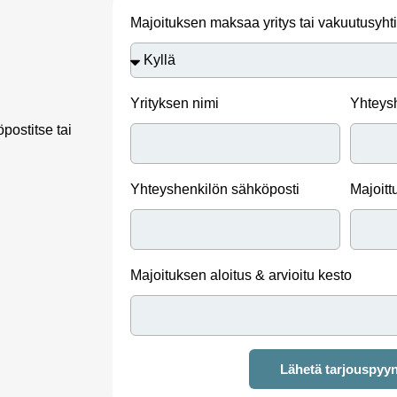
Majoituksen maksaa yritys tai vakuutusyht
Yrityksen nimi
Yhteys
postitse tai
Yhteyshenkilön sähköposti
Majoitt
Majoituksen aloitus & arvioitu kesto
Lähetä tarjouspyy