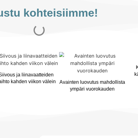
ustu kohteisiimme!
k
Siivous ja liinavaatteiden
aihto kahden viikon välein
Avainten luovutus mahdollista
ympäri vuorokauden