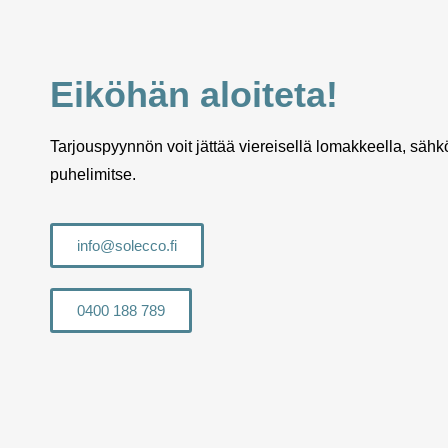
Eiköhän aloiteta!
Tarjouspyynnön voit jättää viereisellä lomakkeella, sähkö
puhelimitse.
info@solecco.fi
0400 188 789