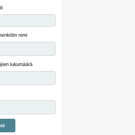
iö
henkilön nimi
ujien lukumäärä
ntö