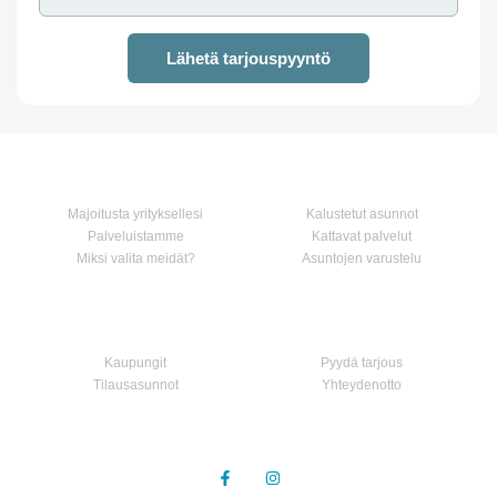
Lähetä tarjouspyyntö
Koti
Palvelumme
Majoitusta yrityksellesi
Kalustetut asunnot
Palveluistamme
Kattavat palvelut
Miksi valita meidät?
Asuntojen varustelu
Asunnot
Ota yhteyttä
Kaupungit
Pyydä tarjous
Tilausasunnot
Yhteydenotto
Seuraa meitä