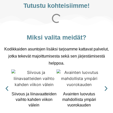
Tutustu kohteisiimme!
Miksi valita meidät?
Kodikkaiden asuntojen lisäksi tarjoamme kattavat palvelut,
jotka tekevät majoittumisesta sekä sen järjestämisestä
helppoa.
Kai
käyt
Siivous ja liinavaatteiden
Avainten luovutus
vaihto kahden viikon
mahdollista ympäri
välein
vuorokauden