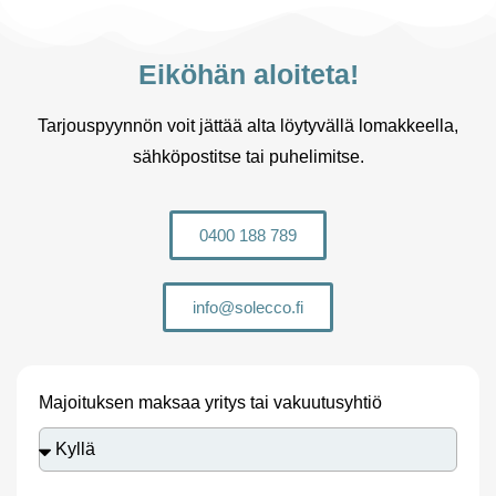
Eiköhän aloiteta!
Tarjouspyynnön voit jättää alta löytyvällä lomakkeella,
sähköpostitse tai puhelimitse.
0400 188 789
info@solecco.fi
Majoituksen maksaa yritys tai vakuutusyhtiö