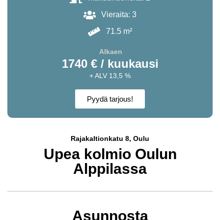
Vieraita: 3
71.5 m²
Alkaen
1740 € / kuukausi
+ ALV 13,5 %
Pyydä tarjous!
Rajakaltionkatu 8, Oulu
Upea kolmio Oulun
Alppilassa
Asunnosta