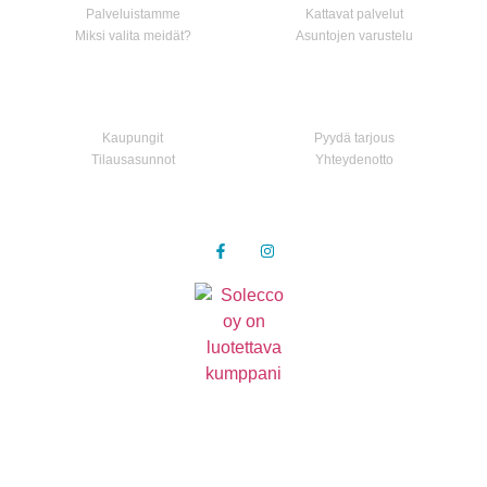
Palveluistamme
Kattavat palvelut
Miksi valita meidät?
Asuntojen varustelu
Asunnot
Ota yhteyttä
Kaupungit
Pyydä tarjous
Tilausasunnot
Yhteydenotto
Seuraa meitä
Tietosuojaseloste
© 2021 kaikki oikeudet pidätetään