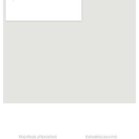
Koti
Palvelumme
Majoitusta yrityksellesi
Kalustetut asunnot