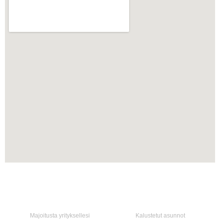
Koti
Palvelumme
Majoitusta yrityksellesi
Kalustetut asunnot