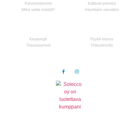
Palveluistamme
Kattavat palvelut
Miksi valita meidät?
Asuntojen varustelu
Asunnot
Ota yhteyttä
Kaupungit
Pyydä tarjous
Tilausasunnot
Yhteydenotto
Seuraa meitä
Tietosuojaseloste
© 2021 kaikki oikeudet pidätetään