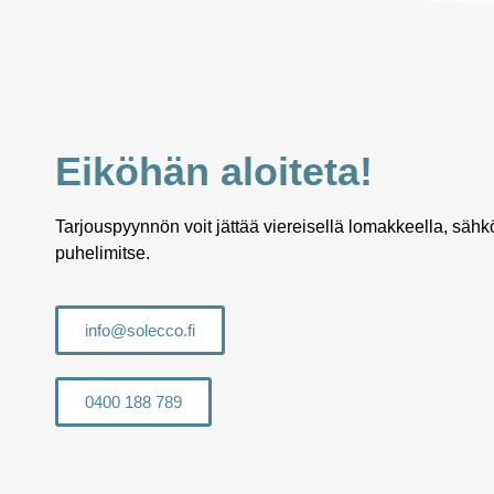
Eiköhän aloiteta!
Tarjouspyynnön voit jättää viereisellä lomakkeella, sähkö
puhelimitse.
info@solecco.fi
0400 188 789