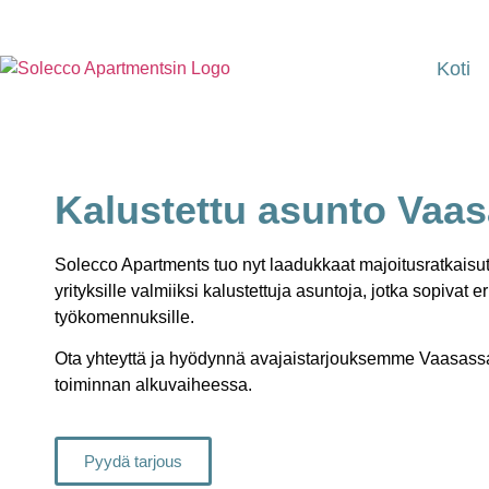
Koti
Kalustettu asunto Vaas
Solecco Apartments tuo nyt laadukkaat majoitusratkai
yrityksille valmiiksi kalustettuja asuntoja, jotka sopivat 
työkomennuksille.
Ota yhteyttä ja hyödynnä avajaistarjouksemme Vaasass
toiminnan alkuvaiheessa.
Pyydä tarjous