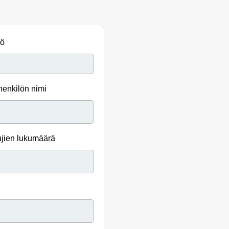
iö
henkilön nimi
ujien lukumäärä