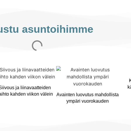
ustu asuntoihimme
k
Siivous ja liinavaatteiden
aihto kahden viikon välein
Avainten luovutus mahdollista
ympäri vuorokauden